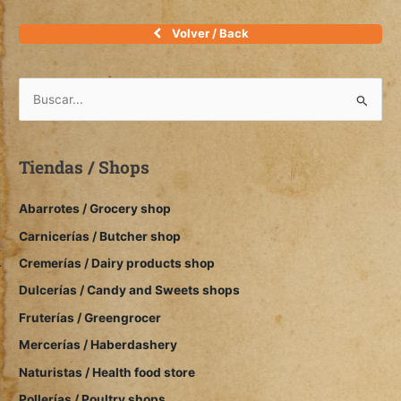
Volver / Back
B
u
s
Tiendas / Shops
c
a
Abarrotes / Grocery shop
r
Carnicerías / Butcher shop
:
Cremerías / Dairy products shop
Dulcerías / Candy and Sweets shops
Fruterías / Greengrocer
Mercerías / Haberdashery
Naturistas / Health food store
Pollerías / Poultry shops