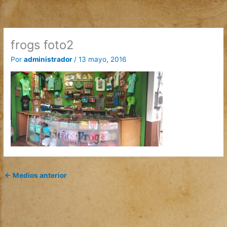
Ir
al
contenido
frogs foto2
Por
administrador
/
13 mayo, 2016
←
Medios anterior