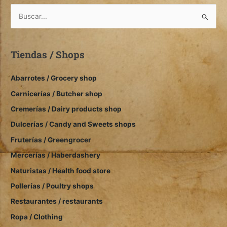
B
u
s
Tiendas / Shops
c
a
Abarrotes / Grocery shop
r
Carnicerías / Butcher shop
:
Cremerías / Dairy products shop
Dulcerías / Candy and Sweets shops
Fruterías / Greengrocer
Mercerías / Haberdashery
Naturistas / Health food store
Pollerías / Poultry shops
Restaurantes / restaurants
Ropa / Clothing